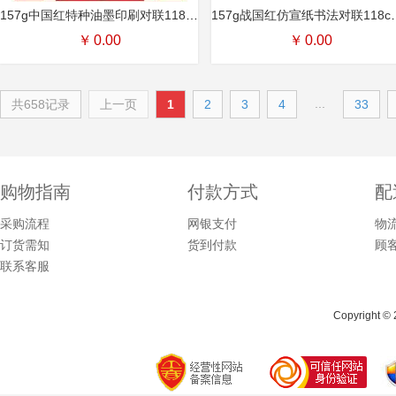
157g中国红特种油墨印刷对联118cm — YY075（吉祥如意）— YY076（迎春纳福）
157g战国红仿宣纸书法对联118cm
￥
0.00
￥
0.00
...
共658记录
上一页
1
2
3
4
33
购物指南
付款方式
配
采购流程
网银支付
物
订货需知
货到付款
顾
联系客服
Copyright © 2