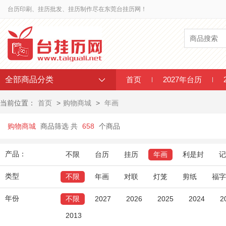
台历印刷、挂历批发、挂历制作尽在东莞台挂历网！
全部商品分类
首页
2027年台历
当前位置：
首页
>
购物商城
>
年画
购物商城
商品筛选 共
658
个商品
产品：
不限
台历
挂历
年画
利是封
记
类型
不限
年画
对联
灯笼
剪纸
福字
年份
不限
2027
2026
2025
2024
2
2013