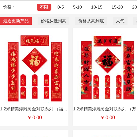
价格：
不限
0-5
5-10
10-15
15-20
2
最近更新产品
价格从低到高
价格从高到底
人气
1.2米精美浮雕烫金对联系列 （福气临门）
1.2米
￥
0.00
￥
0.00