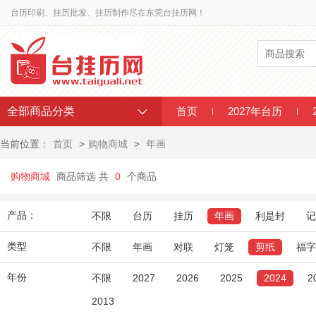
台历印刷、挂历批发、挂历制作尽在东莞台挂历网！
全部商品分类
首页
2027年台历
当前位置：
首页
>
购物商城
>
年画
购物商城
商品筛选 共
0
个商品
产品：
不限
台历
挂历
年画
利是封
记
类型
不限
年画
对联
灯笼
剪纸
福字
年份
不限
2027
2026
2025
2024
2
2013