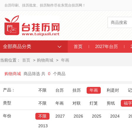
台历印刷、挂历批发、挂历制作尽在东莞台挂历网！
全部商品分类
首页
2027年台历
当前位置：
首页
>
购物商城
>
年画
购物商城
商品筛选 共
0
个商品
产品：
不限
台历
挂历
年画
利是封
记
类型
不限
年画
对联
灯笼
剪纸
福字
年份
不限
2027
2026
2025
2024
2
2013