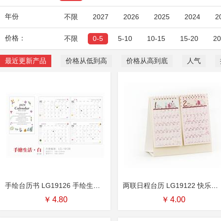
年份
不限
2027
2026
2025
2024
2
价格：
不限
0-5
5-10
10-15
15-20
2
最近更新产品
价格从低到高
价格从高到底
人气
手绘台历书 LG19126 手绘生活.白
两联日程台历 LG19122 快乐时刻
￥
4.80
￥
4.00