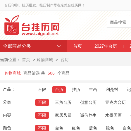
台历印刷、挂历批发、挂历制作尽在东莞台挂历网！
全部商品分类
首页
2027年台历
当前位置：
首页
>
购物商城
>
台历
购物商城
商品筛选 共
506
个商品
产品：
不限
台历
挂历
年画
利是封
记
分类
不限
三角台历
创意台历
亚克力台历
内容
不限
家居风景
诚信养生
水墨国画
颜色
不限
金色
红色
蓝色
绿色
白色