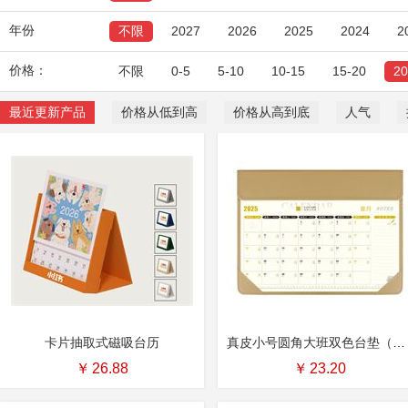
年份
不限
2027
2026
2025
2024
2
价格：
不限
0-5
5-10
10-15
15-20
2
最近更新产品
价格从低到高
价格从高到底
人气
卡片抽取式磁吸台历
真皮小号圆角大班双色台垫（米色） 编号：NF-006
￥
26.88
￥
23.20